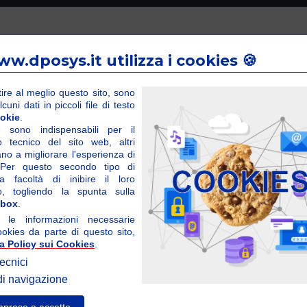
www.dposys.it utilizza i cookies 🍪
Prodotti
Archivio pdf
Video
Preventiva
ire al meglio questo sito, sono
uni dati in piccoli file di testo
okie
.
e sono indispensabili per il
o tecnico del sito web, altri
ano a migliorare l'esperienza di
 Per questo secondo tipo di
Misure
a facoltà di inibire il loro
o, togliendo la spunta sulla
kbox
.
 le informazioni necessarie
ookies da parte di questo sito,
ra Policy sui Cookies
.
ecnici
di navigazione