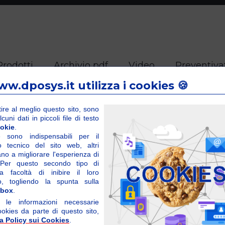
Prodotti
Archivio pdf
Video
Preventiva
www.dposys.it utilizza i cookies 🍪
ire al meglio questo sito, sono
uni dati in piccoli file di testo
okie
.
Cookies Policy
e sono indispensabili per il
o tecnico del sito web, altri
ano a migliorare l'esperienza di
 Per questo secondo tipo di
a facoltà di inibire il loro
o, togliendo la spunta sulla
mento UE 679/ del 25 maggio 2016 e successive norme col
kbox
.
 dei Dati
 le informazioni necessarie
ookies da parte di questo sito,
ra Policy sui Cookies
.