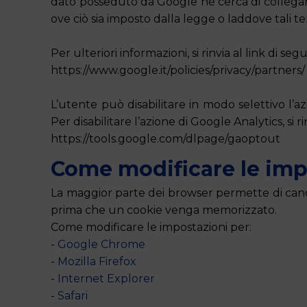
dato posseduto da Google né cerca di collegar
ove ciò sia imposto dalla legge o laddove tali t
Per ulteriori informazioni, si rinvia al link di segu
https://www.google.it/policies/privacy/partners/
L’utente può disabilitare in modo selettivo l’
Per disabilitare l’azione di Google Analytics, si ri
https://tools.google.com/dlpage/gaoptout
Come modificare le imp
La maggior parte dei browser permette di cancel
prima che un cookie venga memorizzato.
Come modificare le impostazioni per:
-
Google Chrome
-
Mozilla Firefox
-
Internet Explorer
-
Safari