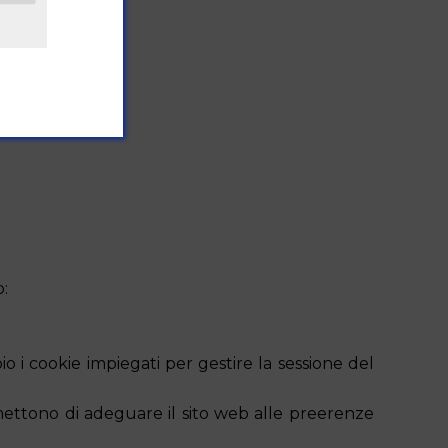
o:
o i cookie impiegati per gestire la sessione del
mettono di adeguare il sito web alle preerenze