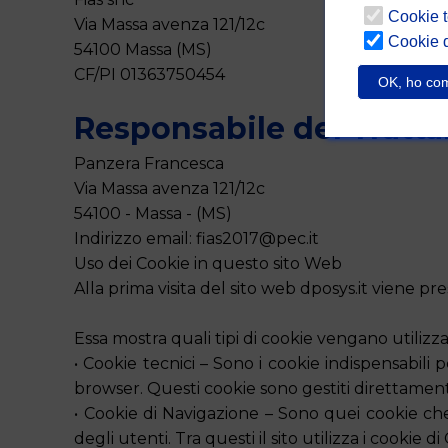
Cookie t
Via Massa avenza 121/12c
Cookie 
54100 Massa (MS)
CF/PI 01363750454
OK, ho com
Responsabile del Tratt
Panzera Francesca
Via Massa avenza 121/12c
54100 - Massa - (MS)
Indirizzo email: fias2017@pec.it
Uso dei Cookie in questo sito Web
Alla prima visita del sito web dposys.it viene 
Essa mostra quali tipi di cookie vengano utilizza
• Cookie tecnici – Sono i cookie indispensabili
browser. Questi cookie sono gestiti direttament
• Cookie di Navigazione – Sono quei cookie ch
degli utenti. Tra questi il sito utilizza i cookie 