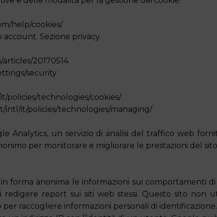
ative e delle modalità per la gestione dei cookie.
om/help/cookies/
 account. Sezione privacy.
m/articles/20170514
ettings/security
it/policies/technologies/cookies/
/intl/it/policies/technologies/managing/
nalytics, un servizio di analisi del traffico web forni
 anonimo per monitorare e migliorare le prestazioni del si
 in forma anonima le informazioni sui comportamenti di u
 redigere report sui siti web stessi. Questo sito non uti
per raccogliere informazioni personali di identificazione.