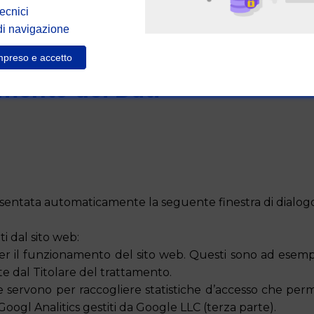
ecnici
di navigazione
preso e accetto
amento dei Dati
presentata automaticamente la seguente finestra di dialog
ti dal sito web:
 per il funzionamento del sito web. Questi sono ad esempi
e dal Titolare del trattamento.
e servono per raccogliere statistiche d’accesso che per
di Googl Analitics gestiti da Google LLC (terza parte).