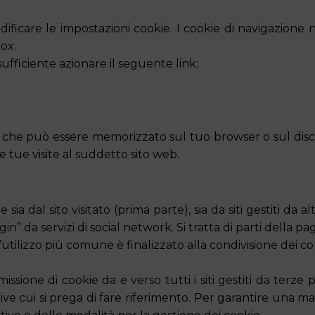
modificare le impostazioni cookie. I cookie di navigazion
box.
sufficiente azionare il seguente link:
?
i che può essere memorizzato sul tuo browser o sul disco
 tue visite al suddetto sito web.
ia dal sito visitato (prima parte), sia da siti gestiti da 
n” da servizi di social network. Si tratta di parti della 
 L’utilizzo più comune è finalizzato alla condivisione dei c
sione di cookie da e verso tutti i siti gestiti da terze 
ative cui si prega di fare riferimento. Per garantire una 