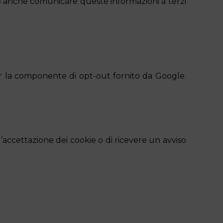
ò anche comunicare queste informazioni a terzi
.
ser la componente di opt-out fornito da Google.
’accettazione dei cookie o di ricevere un avviso