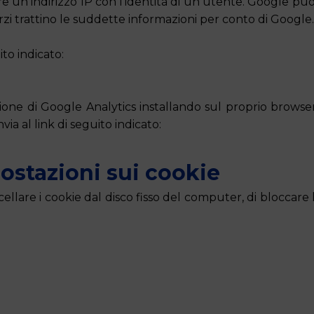
e un indirizzo IP con l’identità di un utente. Google pu
erzi trattino le suddette informazioni per conto di Google
ito indicato:
azione di Google Analytics installando sul proprio brow
nvia al link di seguito indicato:
ostazioni sui cookie
lare i cookie dal disco fisso del computer, di bloccare l