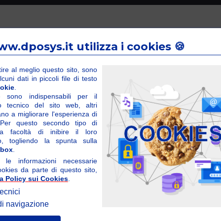
www.dposys.it utilizza i cookies 🍪
Prodotti
Archivio pdf
Video
Preventiva
ire al meglio questo sito, sono
uni dati in piccoli file di testo
okie
.
e sono indispensabili per il
o tecnico del sito web, altri
ano a migliorare l'esperienza di
Info e Condizioni
 Per questo secondo tipo di
a facoltà di inibire il loro
o, togliendo la spunta sulla
kbox
.
 le informazioni necessarie
ookies da parte di questo sito,
ra Policy sui Cookies
.
ecnici
di navigazione