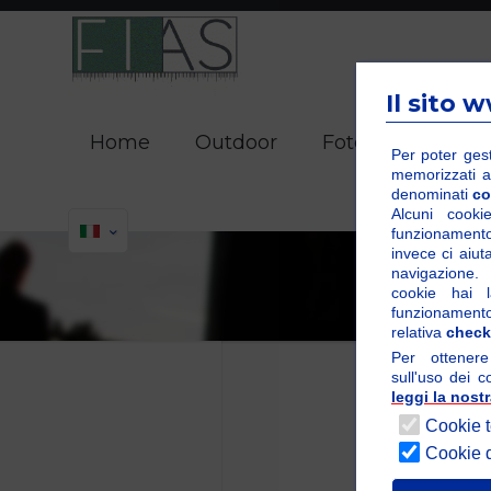
Il sito 
Home
Outdoor
Foto gallery
Per poter gest
memorizzati alc
denominati
co
Alcuni cooki
funzionament
invece ci aiut
navigazione.
cookie hai l
funzionament
relativa
chec
Per ottenere
sull'uso dei c
leggi la nost
Cookie t
Cookie 