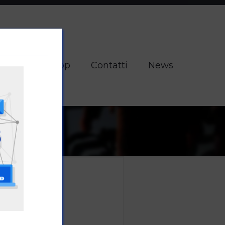
tore
E-Shop
Contatti
News